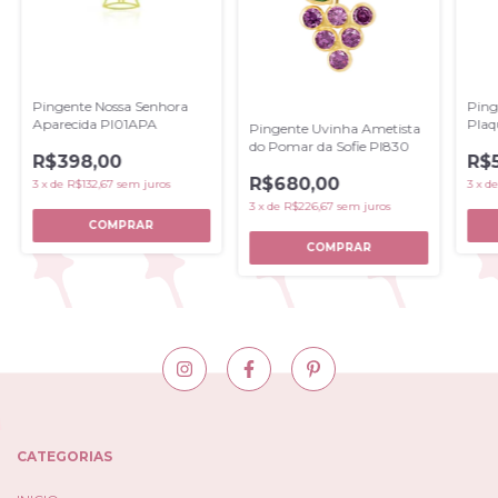
Pingente Nossa Senhora
Ping
Aparecida PI01APA
Plaq
Pingente Uvinha Ametista
PI61
do Pomar da Sofie PI830
R$398,00
R$
R$680,00
3
x
de
R$132,67
sem juros
3
x
d
3
x
de
R$226,67
sem juros
CATEGORIAS