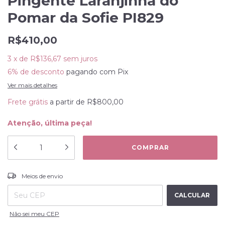
Pingente Laranjinha do
Pomar da Sofie PI829
R$410,00
3
x
de
R$136,67
sem juros
6% de desconto
pagando com Pix
Ver mais detalhes
Frete grátis
a partir de
R$800,00
Atenção, última peça!
ALTERAR CEP
Entregas para o CEP:
Meios de envio
CALCULAR
Não sei meu CEP