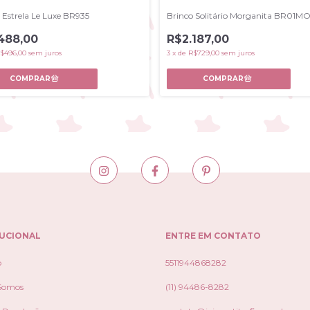
 Estrela Le Luxe BR935
Brinco Solitário Morganita BR01
488,00
R$2.187,00
$496,00
sem juros
3
x
de
R$729,00
sem juros
TUCIONAL
ENTRE EM CONTATO
o
5511944868282
Somos
(11) 94486-8282