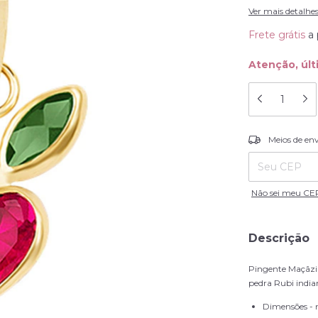
Ver mais detalhe
Frete grátis
a 
Atenção, últ
Entregas para o
Meios de en
Não sei meu CE
Descrição
Pingente Maçãzi
pedra Rubi india
Dimensões - 