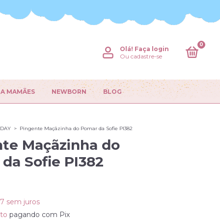
0
Olá!
Faça login
Ou cadastre-se
RA MAMÃES
NEWBORN
BLOG
IDAY
>
Pingente Maçãzinha do Pomar da Sofie PI382
te Maçãzinha do
da Sofie PI382
0
67
sem juros
to
pagando com Pix