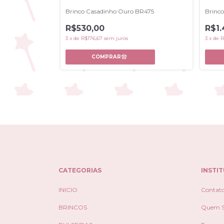
17A1
Brinco Casadinho Ouro BR475
Brinco
R$530,00
R$1.
3
x
de
R$176,67
sem juros
3
x
de
R
,00
CATEGORIAS
INSTI
INICIO
Contat
BRINCOS
Quem 