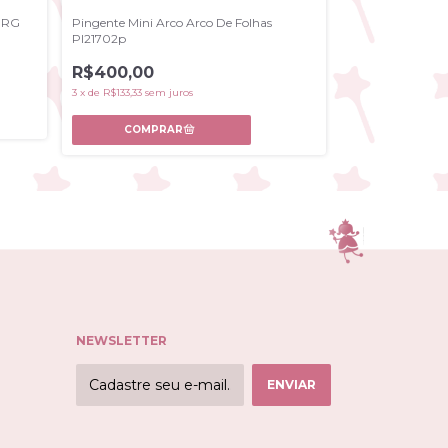
MORG
Pingente Mini Arco Arco De Folhas
Brinco Pingenti
PI21702p
BR085
R$400,00
R$480,00
3
x
de
R$133,33
sem juros
3
x
de
R$160,00
sem
NEWSLETTER