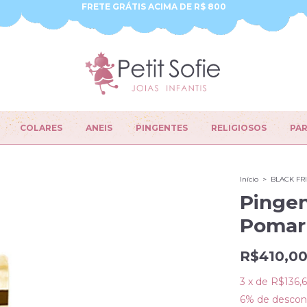
FRETE GRÁTIS ACIMA DE R$ 800
COLARES
ANEIS
PINGENTES
RELIGIOSOS
PA
Início
>
BLACK FR
Pingen
Pomar 
R$410,0
3
x
de
R$136,
6% de descon