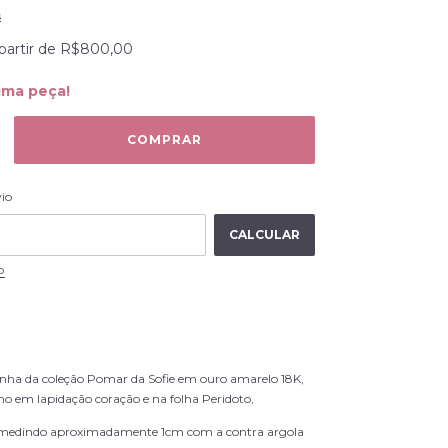
s
partir de
R$800,00
ima peça!
ALTERAR CEP
 CEP:
vio
CALCULAR
P
nha da coleção Pomar da Sofie em ouro amarelo 18K,
no em lapidação coração e na folha Peridoto,
medindo aproximadamente 1cm com a contra argola