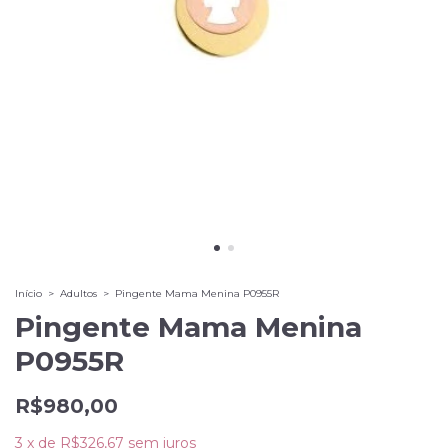
Início
>
Adultos
>
Pingente Mama Menina P0955R
Pingente Mama Menina
P0955R
R$980,00
3
x
de
R$326,67
sem juros