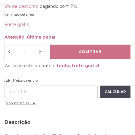
6% de desconto
pagando com Pix
Ver mais detalhes
Frete grátis
Atenção, última peça!
Adicione este produto e
tenha frete grátis!
ALTERAR CEP
Entregas para o CEP:
Meios de envio
CALCULAR
Não sei meu CEP
Descrição