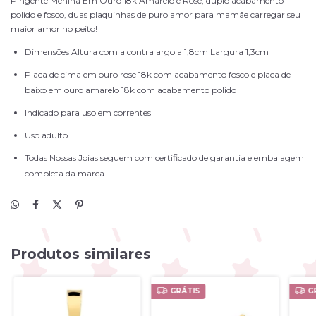
Pingente Menina Em Ouro 18k Amarelo e Rose, duplo acabamento
polido e fosco, duas plaquinhas de puro amor para mamãe carregar seu
maior amor no peito!
Dimensões Altura com a contra argola 1,8cm Largura 1,3cm
Placa de cima em ouro rose 18k com acabamento fosco e placa de
baixo em ouro amarelo 18k com acabamento polido
Indicado para uso em correntes
Uso adulto
Todas Nossas Joias seguem com certificado de garantia e embalagem
completa da marca.
Produtos similares
GRÁTIS
G