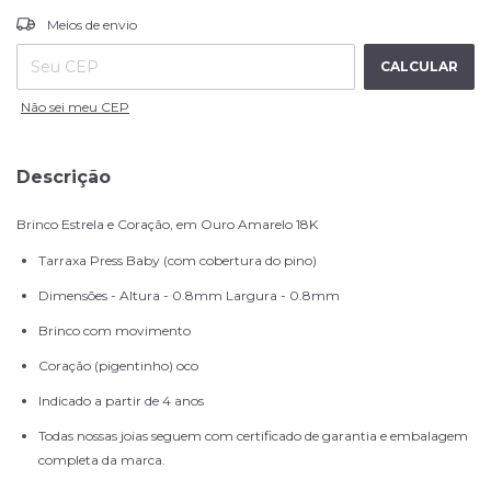
ALTERAR CEP
Entregas para o CEP:
Meios de envio
CALCULAR
Não sei meu CEP
Descrição
Brinco Estrela e Coração, em Ouro Amarelo 18K
Tarraxa Press Baby (com cobertura do pino)
Dimensões - Altura - 0.8mm Largura - 0.8mm
Brinco com movimento
Coração (pigentinho) oco
Indicado a partir de 4 anos
Todas nossas joias seguem com certificado de garantia e embalagem
completa da marca.