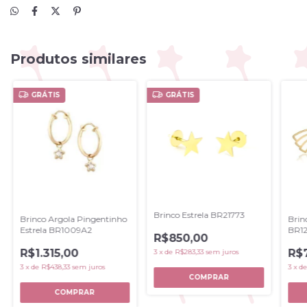
Produtos similares
GRÁTIS
GRÁTIS
Brinco Estrela BR21773
Brinco Argola Pingentinho
Brin
Estrela BR1009A2
BR1
R$850,00
R$1.315,00
R$
3
x
de
R$283,33
sem juros
3
x
de
R$438,33
sem juros
3
x
d