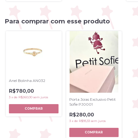
Para comprar com esse produto
Anel Bolinha AN032
R$780,00
3
x
de
R$260,00
sem juros
Porta Joias Exclusivo Petit
Sofie PJ0001
R$280,00
3
x
de
R$93,33
sem juros